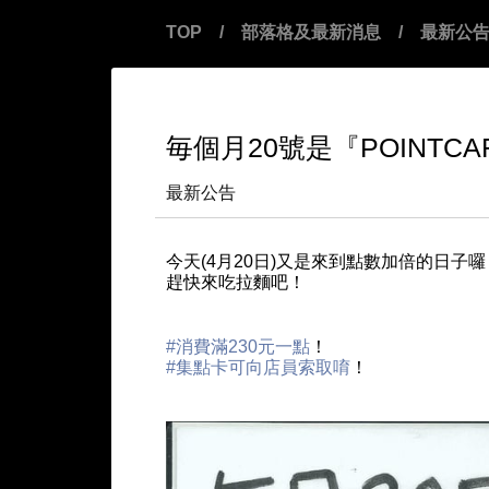
TOP
/
部落格及最新消息
/
最新公
毎個月20號是『POINTCA
最新公告
今天(4月20日)又是來到點數加倍的日子囉
趕快來吃拉麵吧！
#
消費滿230元一點
！
#
集點卡可向店員索取唷
！